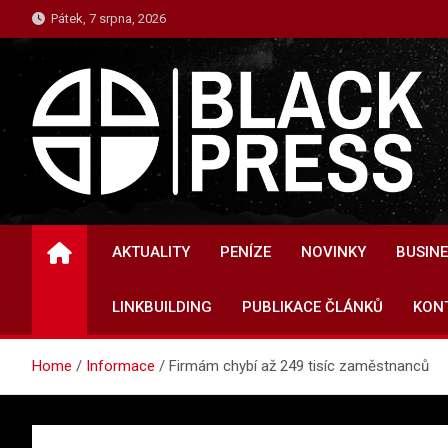
Skip
Pátek, 7 srpna, 2026
to
content
INFORMACE.BLACKPR
Informace a zpravodajství
AKTUALITY
PENÍZE
NOVINKY
BUSIN
LINKBUILDING
PUBLIKACE ČLÁNKŮ
KON
Home
Informace
Firmám chybí až 249 tisíc zaměstnanců