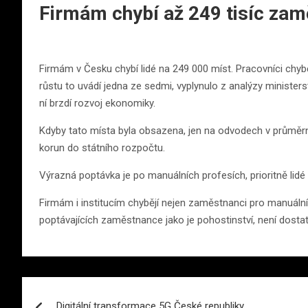
Firmám chybí až 249 tisíc za
Firmám v Česku chybí lidé na 249 000 míst. Pracovníci chyběj
růstu to uvádí jedna ze sedmi, vyplynulo z analýzy minister
ní brzdí rozvoj ekonomiky.
Kdyby tato místa byla obsazena, jen na odvodech v průměrné 
korun do státního rozpočtu.
Výrazná poptávka je po manuálních profesích, prioritně lidé 
Firmám i institucím chybějí nejen zaměstnanci pro manuální 
poptávajících zaměstnance jako je pohostinství, není dostatek
Navigace
Digitální transformace 5G České republiky