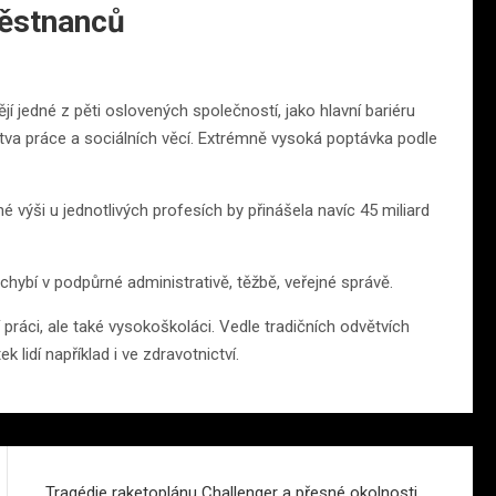
městnanců
í jedné z pěti oslovených společností, jako hlavní bariéru
stva práce a sociálních věcí. Extrémně vysoká poptávka podle
výši u jednotlivých profesích by přinášela navíc 45 miliard
chybí v podpůrné administrativě, těžbě, veřejné správě.
práci, ale také vysokoškoláci. Vedle tradičních odvětvích
 lidí například i ve zdravotnictví.
Tragédie raketoplánu Challenger a přesné okolnosti