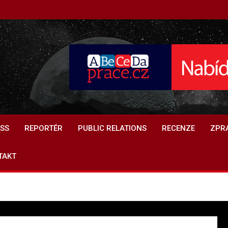
ESS.CZ
ESS
REPORTÉR
PUBLIC RELATIONS
RECENZE
ZPR
TAKT