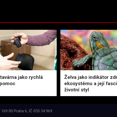
tavárna jako rychlá
Želva jako indikátor z
í pomoc
ekosystému a její fasci
životní styl
 169 00 Praha 6, IČ 053 34 969